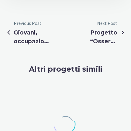
Previous Post
Next Post
Giovani,
Progetto
occupazione
“Osserva
e
Lavoro
sostenibilità
Milano”:
ACTL attiva
Altri progetti simili
per
l’orientamento
dei giovani
DATE
NAME
DESC
ASC